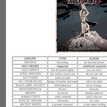
GROUPE
TITRE
ALBUM
PANTERA
becoming
far beyond driven
HOLY MOSES
triggered
redefined mayhem
HIGH SPIRITS
one thousand nights
you are here
STEEL PANTHER
ten strikes you’re out
all you can eat
GOTTHARD
waht you get
bang
KILL OR BE KILLED
wings of feather and wax
kill or be killed
BLACK LABEL SOCIETY
lethal pleasure
terror hungry
MONSTERTRUCK
the lion
furiosity
ABINAYA
nord/sud
beauté paienne
HUMAN FORTE
unify mankind
part1 reissue
EYES OF VERONA
renovatio
ex-voto
ANCIENT BARDS
a greater purpose
a new dawn ending