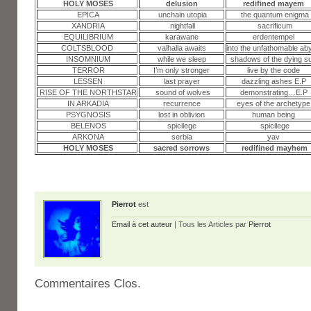
HOLY MOSES
delusion
redifined mayem
EPICA
unchain utopia
the quantum enigma
XANDRIA
nightfall
sacrificum
EQUILIBRIUM
karawane
erdentempel
COLTSBLOOD
valhalla awaits
into the unfathomable ab
INSOMNIUM
while we sleep
shadows of the dying s
TERROR
I’m only stronger
live by the code
LESSEN
last prayer
dazzling ashes E.P
RISE OF THE NORTHSTAR
sound of wolves
demonstrating…E.P
IN ARKADIA
recurrence
eyes of the archetype
PSYGNOSIS
lost in oblivion
human being
BELENOS
spicilege
spicilege
ARKONA
serbia
yav
HOLY MOSES
sacred sorrows
redifined mayhem
Pierrot
est
Email à cet auteur
| Tous les Articles par
Pierrot
Commentaires Clos.