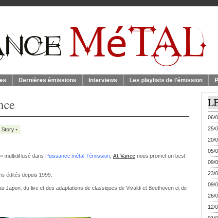
es
Dernières émissions
Interviews
Les playlists de l'émission
P
nce
L
06/0
25/0
 Story
•
20/0
05/0
» multidiffusé dans
Puissance métal, l’émission
,
At Vance
nous promet un best
09/0
23/0
ms édités depuis 1999.
09/0
Japon, du live et des adaptations de classiques de Vivaldi et Beethoven et de
26/0
12/0