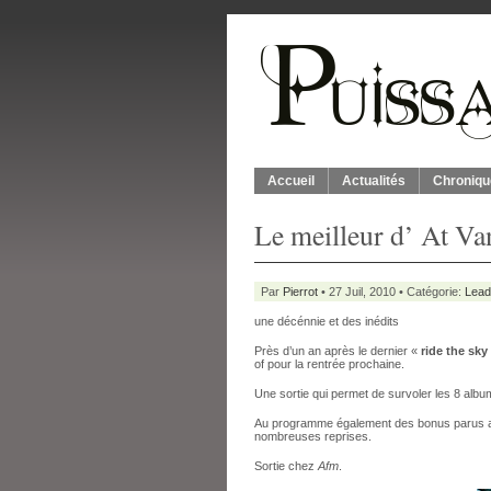
Accueil
Actualités
Chroniqu
Le meilleur d’ At Va
Par
Pierrot
• 27 Juil, 2010 • Catégorie:
Lead
une décénnie et des inédits
Près d’un an après le dernier «
ride the sky
of pour la rentrée prochaine.
Une sortie qui permet de survoler les 8 albu
Au programme également des bonus parus au 
nombreuses reprises.
Sortie chez
Afm
.