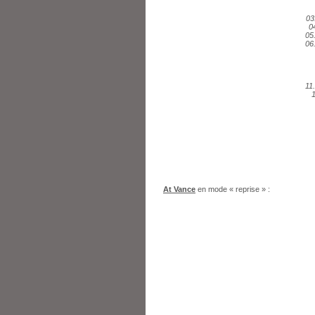
03
0
05
06
11
At Vance
en mode « reprise » :