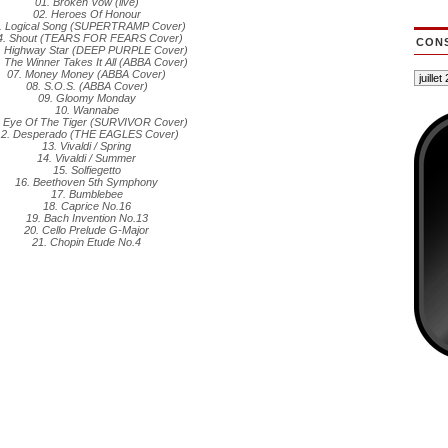
01. Broken Vow (live)
02. Heroes Of Honour
. Logical Song (SUPERTRAMP Cover)
4. Shout (TEARS FOR FEARS Cover)
CONS
. Highway Star (DEEP PURPLE Cover)
. The Winner Takes It All (ABBA Cover)
07. Money Money (ABBA Cover)
08. S.O.S. (ABBA Cover)
09. Gloomy Monday
10. Wannabe
. Eye Of The Tiger (SURVIVOR Cover)
12. Desperado (THE EAGLES Cover)
13. Vivaldi / Spring
14. Vivaldi / Summer
15. Solfiegetto
16. Beethoven 5th Symphony
17. Bumblebee
18. Caprice No.16
19. Bach Invention No.13
20. Cello Prelude G-Major
21. Chopin Etude No.4