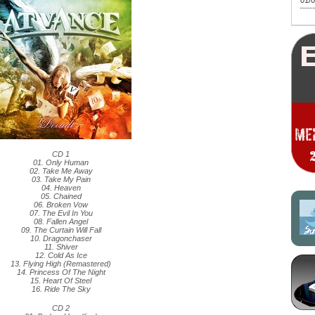
01/0
CD 1
01. Only Human
02. Take Me Away
03. Take My Pain
04. Heaven
05. Chained
06. Broken Vow
07. The Evil In You
08. Fallen Angel
09. The Curtain Will Fall
10. Dragonchaser
11. Shiver
12. Cold As Ice
13. Flying High (Remastered)
14. Princess Of The Night
15. Heart Of Steel
16. Ride The Sky
CD 2