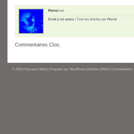
Pierrot
est
Email à cet auteur
| Tous les Articles par
Pierrot
Commentaires Clos.
© 2026
Puissance Métal
|
Propulsé par
WordPress
|
Articles (RSS)
|
Commentaires