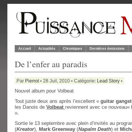
Accueil
Actualités
Chroniques
Dernières émissions
De l’enfer au paradis
Par
Pierrot
• 28 Juil, 2010 • Catégorie:
Lead Story
•
Nouvel album pour Volbeat
Tout juste deux ans après l’excellent «
guitar gangst
les Danois de
Volbeat
reviennent avec ce nouveau«
».
Sortie le 13 septembre avec plein d’invités au prog
(
Kreator
),
Mark Greenway
(
Napalm Death
) et
Mich