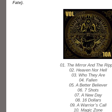
Fate).
01. The Mirror And The Rip
02. Heaven Nor Hell
03. Who They Are
04. Fallen
05. A Better Believer
06. 7 Shots
07. A New Day
08. 16 Dollars
09. A Warrior’s Call
10. Magic Zone