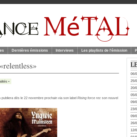
es
Dernières émissions
Interviews
Les playlists de l'émission
P
relentless»
L
06/0
25/0
alités
•
20/0
05/0
n
publiera dès le 22 novembre prochain via son label
Rising force rec
son nouvel
09/0
23/0
09/0
26/0
12/0