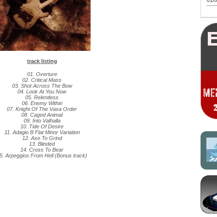
01/0
track listing
01. Overture
02. Critical Mass
03. Shot Across The Bow
04. Look At You Now
05. Relentless
06. Enemy Within
07. Knight Of The Vasa Order
08. Caged Animal
09. Into Valhalla
10. Tide Of Desire
11. Adagio B Flat Minor Variation
12. Axe To Grind
13. Blinded
14. Cross To Bear
5. Arpeggios From Hell (Bonus track)