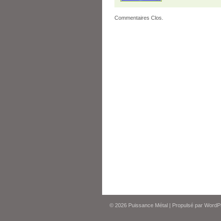
Commentaires Clos.
© 2026
Puissance Métal
|
Propulsé par
WordP