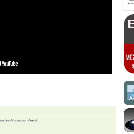
01/0
ous les Articles par
Pierrot