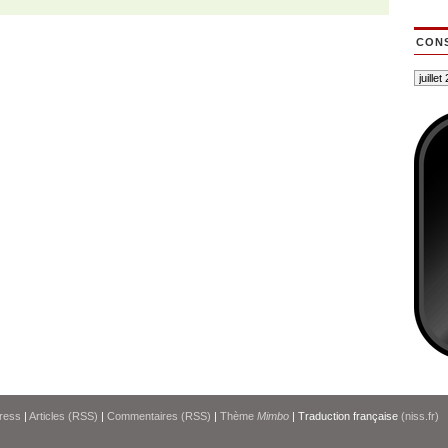
CONS
ress
|
Articles (RSS)
|
Commentaires (RSS)
|
Thème
Mimbo
| Traduction française
(niss.fr)