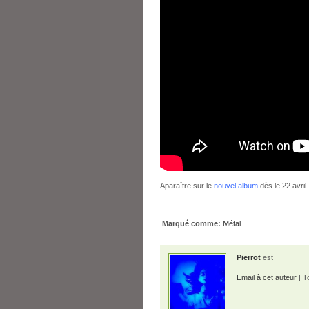
Aparaître sur le
nouvel album
dès le 22 avril
Marqué comme:
Métal
Pierrot
est
Email à cet auteur
| T