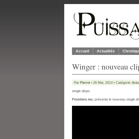
Accueil
Actualités
Chroniqu
Winger : nouveau cli
Par
Pierrot
• 26 Mar, 2014 • Catégorie:
Actu
single dispo
Frontiers rec.
présente le nouveau single d