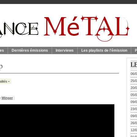
es
Dernières émissions
Interviews
Les playlists de l'émission
P
p
L
06/0
25/0
alités
•
20/0
05/0
e
Winger
:
09/0
23/0
09/0
26/0
12/0