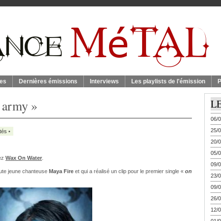
es
Dernières émissions
Interviews
Les playlists de l'émission
P
 army »
L
06/0
25/0
tés
•
20/0
05/0
rez
Wax On Water
.
09/0
ute jeune chanteuse
Maya Fire
et qui a réalisé un clip pour le premier single «
on
23/0
09/0
26/0
12/0