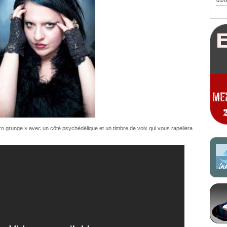
01/0
ctro grunge » avec un côté psychédélique et un timbre de voix qui vous rapellera