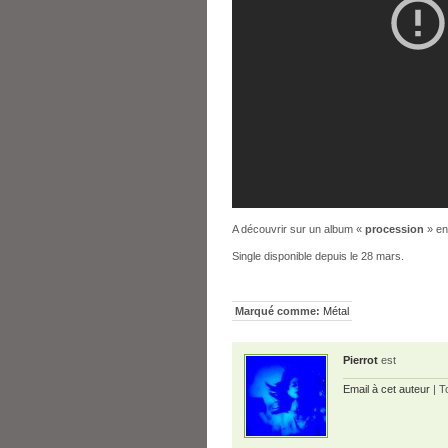
A découvrir sur un album «
procession
» en
Single disponible depuis le 28 mars.
Marqué comme:
Métal
Pierrot
est
Email à cet auteur
| T