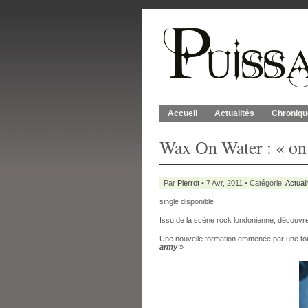
Accueil
Actualités
Chroniqu
Wax On Water : « on
Par
Pierrot
• 7 Avr, 2011 • Catégorie:
Actuali
single disponible
Issu de la scène rock londonienne, découv
Une nouvelle formation emmenée par une to
army
»