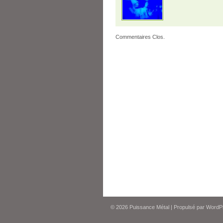
Commentaires Clos.
© 2026
Puissance Métal
|
Propulsé par
WordP