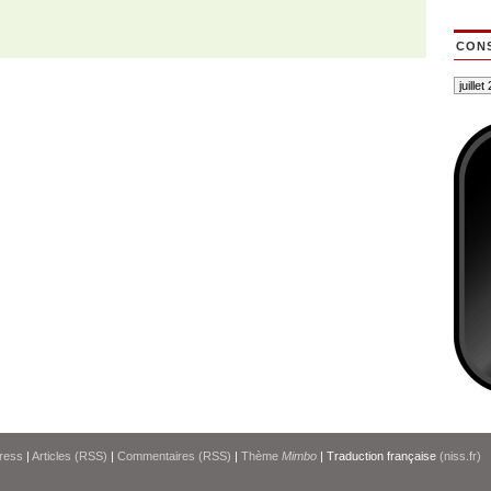
CONS
ress
|
Articles (RSS)
|
Commentaires (RSS)
|
Thème
Mimbo
| Traduction française
(niss.fr)