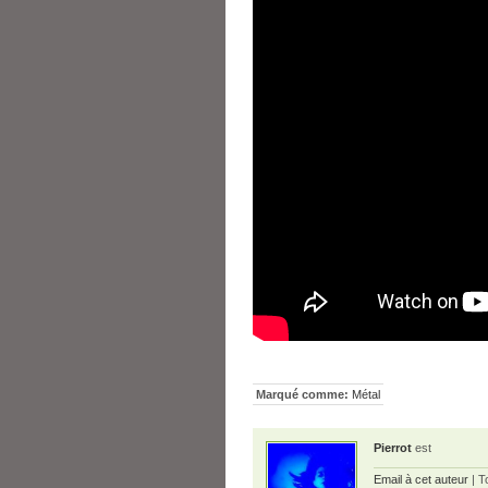
Marqué comme:
Métal
Pierrot
est
Email à cet auteur
| T