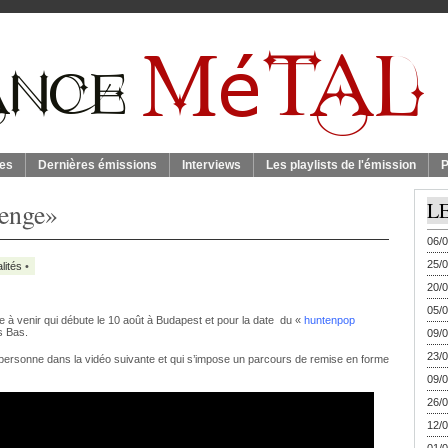
es
Dernières émissions
Interviews
Les playlists de l'émission
P
lenge»
L
06/0
25/0
lités
•
20/0
05/0
e à venir qui débute le 10 août à Budapest et pour la date du «
huntenpop
s Bas.
09/0
23/0
personne dans la vidéo suivante et qui s’impose un parcours de remise en forme
09/0
26/0
12/0