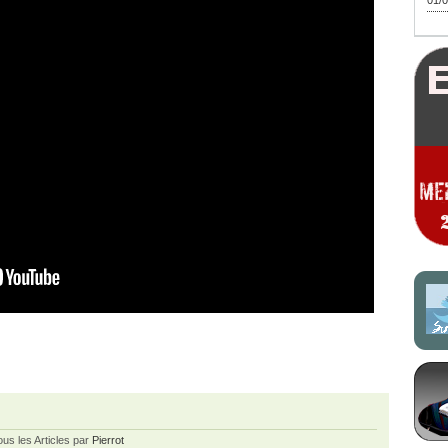
01/0
ous les Articles par
Pierrot