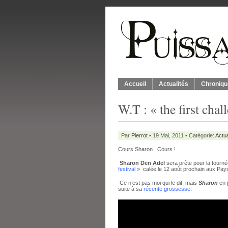
Accueil
Actualités
Chroniqu
W.T : « the first chal
Par
Pierrot
• 19 Mai, 2011 • Catégorie:
Actua
Cours Sharon , Cours !
Sharon Den Adel
sera prête pour la tourné
festival
» calée le 12 août prochain aux Pay
Ce n’est pas moi qui le dit, mais
Sharon
en 
suite à sa
récente grossesse
: