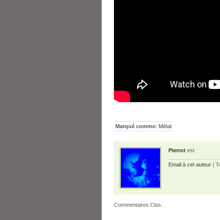
Marqué comme:
Métal
Pierrot
est
Email à cet auteur
| T
Commentaires Clos.