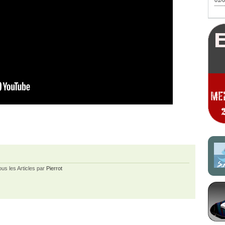
01/0
ous les Articles par
Pierrot