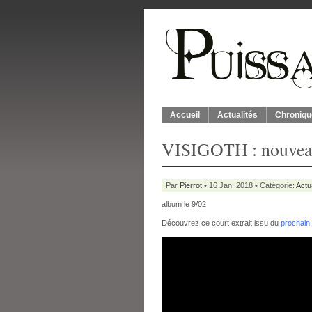
Accueil
Actualités
Chroniqu
VISIGOTH : nouveau
Par
Pierrot
• 16 Jan, 2018 • Catégorie:
Actu
album le 9/02
Découvrez ce court extrait issu du
prochain