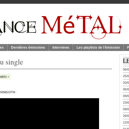
es
Dernières émissions
Interviews
Les playlists de l'émission
P
 single
L
06/0
25/0
alités
•
20/0
05/0
VISIGOTH
:
09/0
23/0
09/0
26/0
12/0