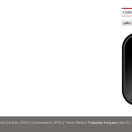
CONS
ress
|
Articles (RSS)
|
Commentaires (RSS)
|
Thème
Mimbo
| Traduction française
(niss.fr)