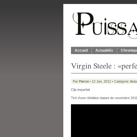
Accueil
Actualités
Chroniqu
Virgin Steele : «per
Par
Pierrot
• 12 Jan, 2012 • Catégorie:
Actu
Clip imparfait
Tiré d’une réédition datant de novembre 201