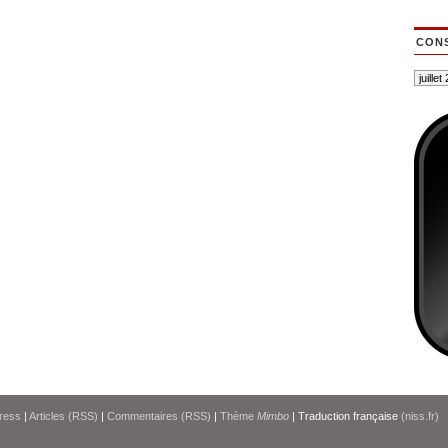
CONS
ress
|
Articles (RSS)
|
Commentaires (RSS)
|
Thème
Mimbo
| Traduction française
(niss.fr)