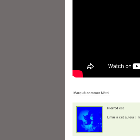
Marqué comme:
Métal
Pierrot
est
Email à cet auteur
| T