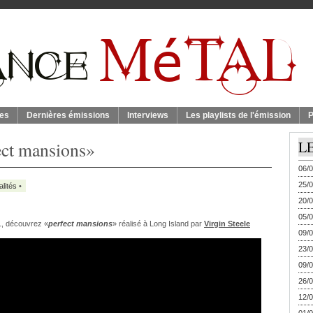
es
Dernières émissions
Interviews
Les playlists de l'émission
P
fect mansions»
L
06/0
25/0
alités
•
20/0
05/0
1, découvrez «
perfect mansions
» réalisé à Long Island par
Virgin Steele
09/0
23/0
09/0
26/0
12/0