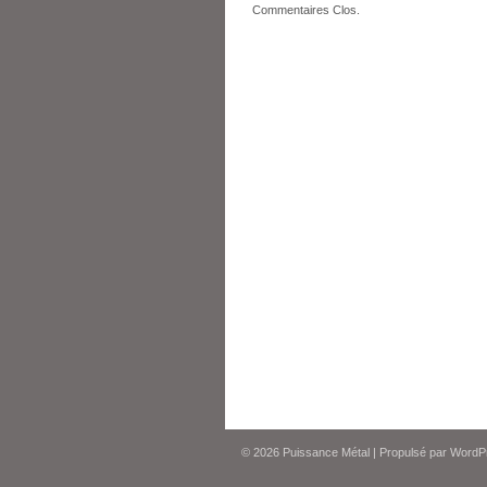
Commentaires Clos.
© 2026
Puissance Métal
|
Propulsé par
WordP