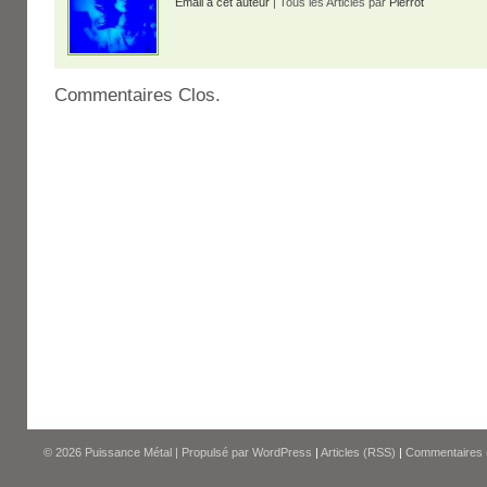
Email à cet auteur
| Tous les Articles par
Pierrot
Commentaires Clos.
© 2026
Puissance Métal
|
Propulsé par
WordPress
|
Articles (RSS)
|
Commentaires