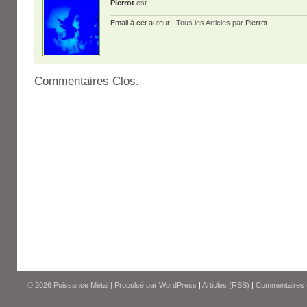
Pierrot
est
Email à cet auteur
| Tous les Articles par
Pierrot
Commentaires Clos.
© 2026
Puissance Métal
|
Propulsé par
WordPress
|
Articles (RSS)
|
Commentaires