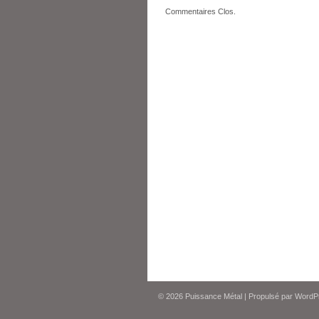
Commentaires Clos.
© 2026
Puissance Métal
|
Propulsé par
WordP