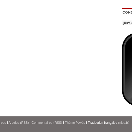
CONS
ress
|
Articles (RSS)
|
Commentaires (RSS)
|
Thème
Mimbo
| Traduction française
(niss.fr)