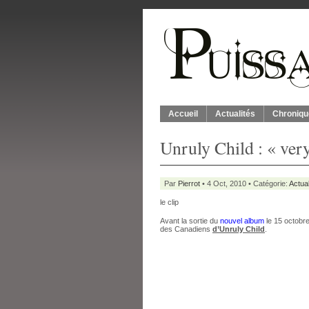
Accueil
Actualités
Chroniqu
Unruly Child : « very
Par
Pierrot
• 4 Oct, 2010 • Catégorie:
Actual
le clip
Avant la sortie du
nouvel album
le 15 octobre,
des Canadiens
d’Unruly Child
.