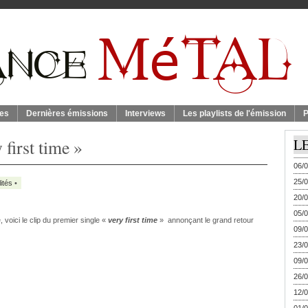
es
Dernières émissions
Interviews
Les playlists de l'émission
P
 first time »
L
06/0
25/0
ités
•
20/0
05/0
 voici le clip du premier single «
very first time
» annonçant le grand retour
09/0
23/0
09/0
26/0
12/0