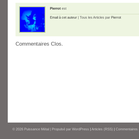
Pierrot
est
Email à cet auteur
| Tous les Articles par
Pierrot
Commentaires Clos.
© 2026
Puissance Métal
|
Propulsé par
WordPress
|
Articles (RSS)
|
Commentaires