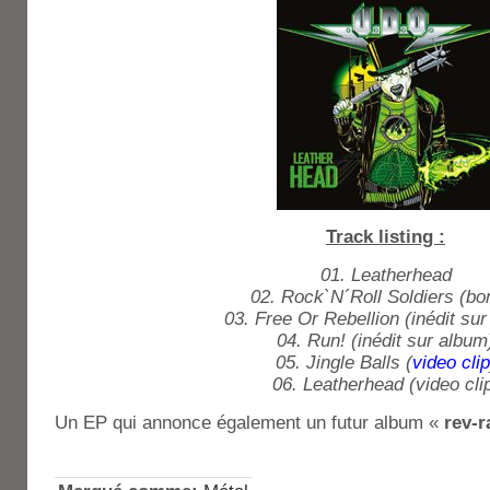
Track listing :
01. Leatherhead
02. Rock`N´Roll Soldiers (bo
03. Free Or Rebellion (inédit su
04. Run! (inédit sur album
05. Jingle Balls (
video clip
06. Leatherhead (video cli
Un EP qui annonce également un futur album «
rev-r