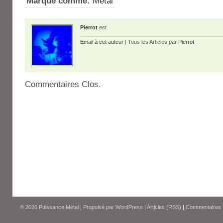
Marqué comme:
Métal
Pierrot
est
Email à cet auteur
| Tous les Articles par
Pierrot
Commentaires Clos.
© 2026
Puissance Métal
|
Propulsé par
WordPress
|
Articles (RSS)
|
Commentaires