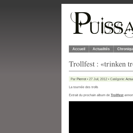
Accueil
Actualités
Chroniqu
Trollfest : «trinken t
Par
Pierrot
• 27 Juil, 2012 • Catégorie:
Actua
La tournée des trolls
Extrait du prochain album de
Trollfest
annonc