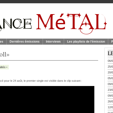
es
Dernières émissions
Interviews
Les playlists de l'émission
P
roll»
L
06/0
25/0
lités
•
20/0
05/0
é pour le 24 août, le premier single est visible dans le clip suivant :
09/0
23/0
09/0
26/0
12/0