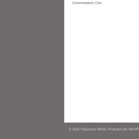
Commentaires Clos.
© 2026
Puissance Métal
|
Propulsé par
WordP