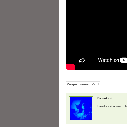
Marqué comme:
Métal
Pierrot
est
Email à cet auteur
| T