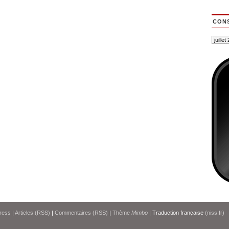
CONS
ress
|
Articles (RSS)
|
Commentaires (RSS)
|
Thème
Mimbo
| Traduction française
(niss.fr)