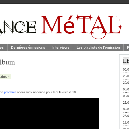
es
Dernières émissions
Interviews
Les playlists de l'émission
P
album
L
06/0
25/0
alités
•
20/0
05/0
son
prochain
opéra rock annoncé pour le 9 février 2018
09/0
23/0
09/0
26/0
12/0