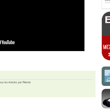
01/0
ous les Articles par
Pierrot