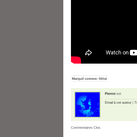
Marqué comme:
Métal
Pierrot
est
Email à cet auteur
| T
Commentaires Clos.