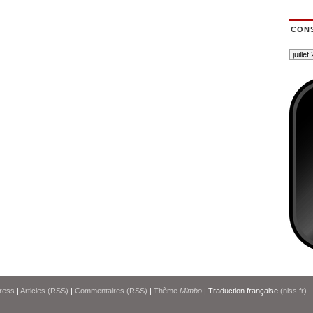
CONS
ress
|
Articles (RSS)
|
Commentaires (RSS)
|
Thème
Mimbo
| Traduction française
(niss.fr)