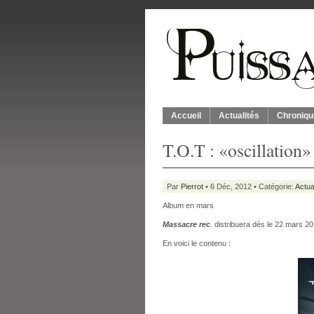
Accueil
Actualités
Chroniqu
T.O.T : «oscillation»
Par
Pierrot
• 6 Déc, 2012 • Catégorie:
Actua
Album en mars
Massacre rec
. distribuera dès le 22 mars 2
En voici le contenu :