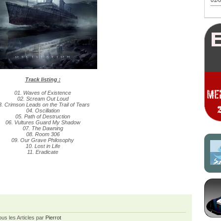
01/0
Track listing :
01. Waves of Existence
02. Scream Out Loud
3. Crimson Leads on the Trail of Tears
04. Oscillation
05. Path of Destruction
06. Vultures Guard My Shadow
07. The Dawning
08. Room 306
09. Our Grave Philosophy
10. Lost in Life
11. Eradicate
ous les Articles par
Pierrot