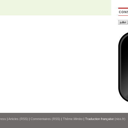
CONS
ress
|
Articles (RSS)
|
Commentaires (RSS)
|
Thème
Mimbo
| Traduction française
(niss.fr)