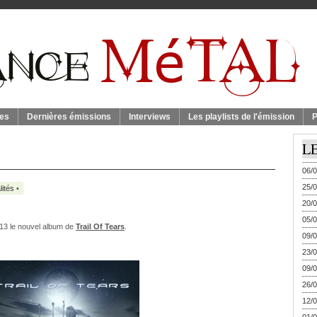
es
Dernières émissions
Interviews
Les playlists de l'émission
P
L
06/0
25/0
lités
•
20/0
05/0
013 le nouvel album de
Trail Of Tears
.
09/0
23/0
09/0
26/0
12/0