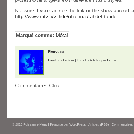
professional singers from different music styles.
Not sure if you can see the link or the show abroad bu
http://www.mtv.fi/viihde/ohjelmat/tahdet-tahdet
Marqué comme:
Métal
Pierrot
est
Email à cet auteur
| Tous les Articles par
Pierrot
Commentaires Clos.
© 2026
Puissance Métal
|
Propulsé par
WordPress
|
Articles (RSS)
|
Commentaires