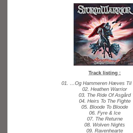
Track listing :
01. …Og Hammeren Hæves Til
02. Heathen Warrior
03. The Ride Of Asgård
04. Heirs To The Fighte
05. Bloode To Bloode
06. Fyre & Ice
07. The Returne
08. Wolven Nights
09. Ravenhearte