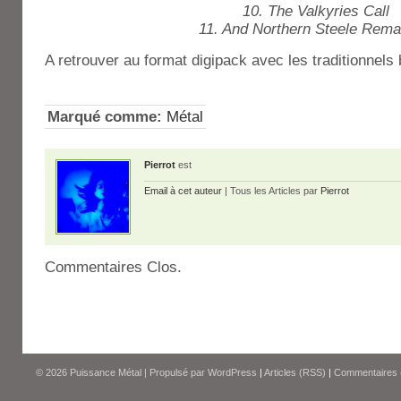
10. The Valkyries Call
11. And Northern Steele Rema
A retrouver au format digipack avec les traditionnels
Marqué comme:
Métal
Pierrot
est
Email à cet auteur
| Tous les Articles par
Pierrot
Commentaires Clos.
© 2026
Puissance Métal
|
Propulsé par
WordPress
|
Articles (RSS)
|
Commentaires