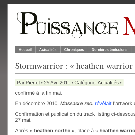
Accueil
Actualités
Chroniques
Dernières émissions
Stormwarrior : « heathen warrior
Par
Pierrot
• 25 Avr, 2011 • Catégorie:
Actualités
•
confirmé à la fin mai.
En décembre 2010,
Massacre rec.
révèlait
l’artwork 
Confirmation et publication du track listing ci-dessou
27 mai.
Après «
heathen northe
», place à «
heathen warri