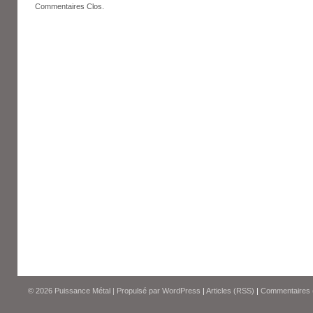
Commentaires Clos.
© 2026
Puissance Métal
|
Propulsé par
WordPress
|
Articles (RSS)
|
Commentaires