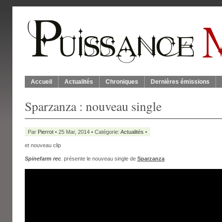
Accueil
Actualités
Chroniques
Dernières émissions
Sparzanza : nouveau single
Par
Pierrot
• 25 Mar, 2014 • Catégorie:
Actualités
•
et nouveau clip
Spinefarm rec
. présente le nouveau single de
Sparzanza