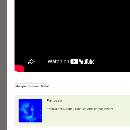
Marqué comme:
Métal
Pierrot
est
Email à cet auteur
| Tous les Articles par
Pierrot