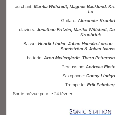
au chant:
Marika Willstedt, Magnus Bäcklund, Kri
Lo
Guitare:
Alexander Kronbr
claviers:
Jonathan Fritzén, Marika Willstedt, D
Kronbrink
Basse:
Henrik Linder, Johan Hansén-Larson, E
Sundström & Johan Ivans
batterie:
Aron Mellergårdh, Thern Petterss
Percussion:
Andreas Ekste
Saxophone:
Conny Lindgr
Trompette:
Erik Palmber
Sortie prévue pour le 24 février