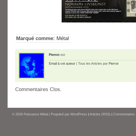
Marqué comme:
Métal
Pierrot
est
Email à cet auteur
| Tous les Articles par
Pierrot
Commentaires Clos.
© 2026
Puissance Métal
|
Propulsé par
WordPress
|
Articles (RSS)
|
Commentaires