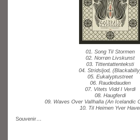
01. Song Til Stormen
02. Norrøn Livskunst
03. Tittentattenteksti
04. Stridsljod, (Blackabilly
05. Eukalyptustreet
06. Raudedauden
07. Vitets Vidd I Verdi
08. Haugferdi
09. Waves Over Vallhalla (An Icelandic 
10. Til Heimen Yver Have
Souvenir…