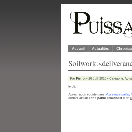
Accueil
Actualités
Chroniqu
Soilwork:«deliveranc
Par
Pierrot
• 26 Juil, 2010 • Catégorie:
Actua
le clip
Après l’avoir écouté dans
Puissance métal, l
dernier album «
the panic broadcast
» de
S