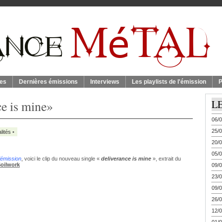
es
Dernières émissions
Interviews
Les playlists de l'émission
P
e is mine»
L
06/0
25/0
lités
•
20/0
05/0
’émission
,
voici le clip du nouveau single «
deliverance is mine
», extrait du
oilwork
09/0
23/0
09/0
26/0
12/0