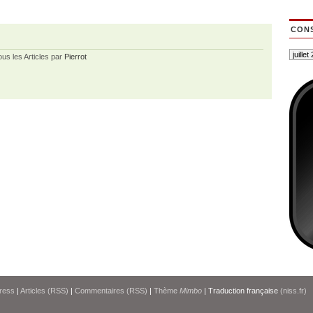
CONS
ous les Articles par
Pierrot
ress
|
Articles (RSS)
|
Commentaires (RSS)
|
Thème
Mimbo
| Traduction française
(niss.fr)