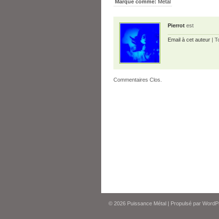
Marqué comme:
Métal
Pierrot
est
Email à cet auteur
| T
Commentaires Clos.
© 2026
Puissance Métal
|
Propulsé par
WordP