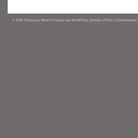
© 2026
Puissance Métal
|
Propulsé par
WordPress
|
Articles (RSS)
|
Commentaires