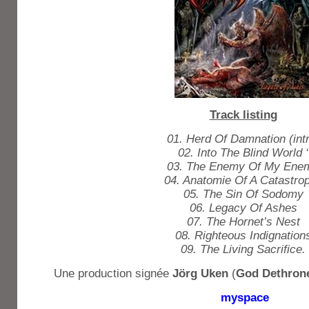
Track listing
01. Herd Of Damnation (int
02. Into The Blind World ‘
03. The Enemy Of My Ene
04. Anatomie Of A Catastro
05. The Sin Of Sodomy
06. Legacy Of Ashes
07. The Hornet’s Nest
08. Righteous Indignation
09. The Living Sacrifice.
Une production signée
Jörg Uken
(
God Dethron
myspace