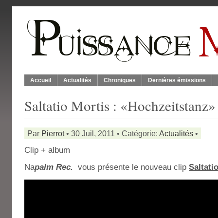
Accueil
Actualités
Chroniques
Dernières émissions
Saltatio Mortis : «Hochzeitstanz»
Par
Pierrot
• 30 Juil, 2011 • Catégorie:
Actualités
•
Clip + album
Na
palm Rec.
vous présente le nouveau clip
Saltati