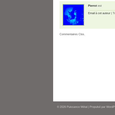
Pierrot
est
Email à cet auteur
| T
Commentaires Clos.
© 2026
Puissance Métal
|
Propulsé par
WordP