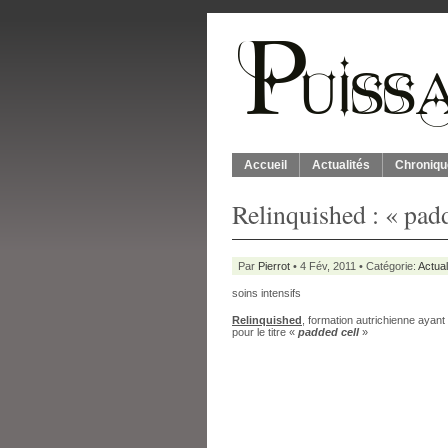
Accueil
Actualités
Chroniqu
Relinquished : « padd
Par
Pierrot
• 4 Fév, 2011 • Catégorie:
Actual
soins intensifs
Relinquished
, formation autrichienne ayant
pour le titre «
padded cell
»