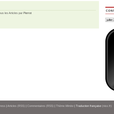
CONS
ous les Articles par
Pierrot
ress
|
Articles (RSS)
|
Commentaires (RSS)
|
Thème
Mimbo
| Traduction française
(niss.fr)