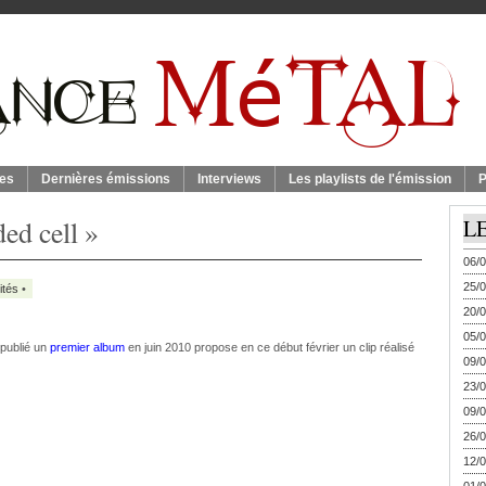
es
Dernières émissions
Interviews
Les playlists de l'émission
P
ed cell »
L
06/0
25/0
ités
•
20/0
05/0
 publié un
premier album
en juin 2010 propose en ce début février un clip réalisé
09/0
23/0
09/0
26/0
12/0