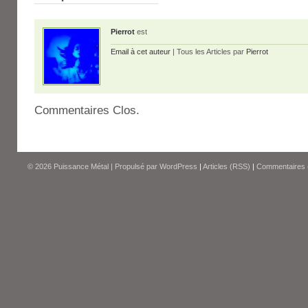
Pierrot
est
Email à cet auteur
| Tous les Articles par
Pierrot
Commentaires Clos.
© 2026
Puissance Métal
|
Propulsé par
WordPress
|
Articles (RSS)
|
Commentaires