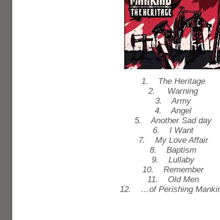
1. The Heritage
2. Warning
3. Army
4. Angel
5. Another Sad day
6. I Want
7. My Love Affair
8. Baptism
9. Lullaby
10. Remember
11. Old Men
12. …of Perishing Manki