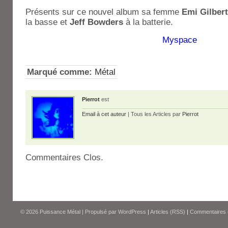
Présents sur ce nouvel album sa femme
Emi Gilbert
la basse et
Jeff Bowders
à la batterie.
Myspace
Marqué comme:
Métal
Pierrot
est
Email à cet auteur
| Tous les Articles par
Pierrot
Commentaires Clos.
© 2026
Puissance Métal
|
Propulsé par
WordPress
|
Articles (RSS)
|
Commentaires