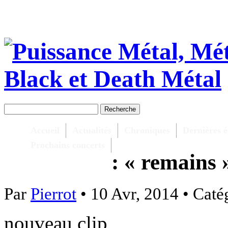
Accueil
Actualités
Chroniques
Dernières é
Prochains concerts
: « remains 
Par
Pierrot
• 10 Avr, 2014 • Caté
nouveau clip