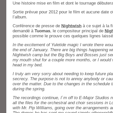
Une histoire mise en film et dont le tournage débuter
Sortie prévue pour 2012 pour le film et aucune date off
l’album.
Conférence de presse de
Nightwish
à ce sujet à la f
demandé à
Tuomas
, le compositeur principal de
Nig
possible comme le prouve ces quelques lignes laissé
In the excitement of Yuletide magic I wrote there wou
the end of January. There are big things happening w
Nightwish camp but the Big Boys and Bosses just se
my mouth shut for a couple more months, or I would 
head in my bed.
I truly am very sorry about needing to keep future plan
secrecy. The purpose is not to annoy anybody or cau
over the matter. Due to the changes in the schedule th
during the spring.
The recordings continue, I`m off to E-Major Studios 
all the files for the orchestral and choir sessions in 
with Mr. Pip Williams, going over the arrangements a
The demos he has sent me sound simply otherworldly! 