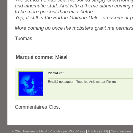
and cinematic stuff. And with a theme album comin
to be more present than ever before.
Yup, it still is the Burton-Gaiman-Dali – amusement p
More coming up once the mobsters grant me permiss
Tuomas
Marqué comme:
Métal
Pierrot
est
Email à cet auteur
| Tous les Articles par
Pierrot
Commentaires Clos.
© 2026
Puissance Métal
|
Propulsé par
WordPress
|
Articles (RSS)
|
Commentaires