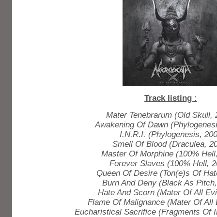
Track listing :
Mater Tenebrarum (Old Skull, 
Awakening Of Dawn (Phylogenesi
I.N.R.I. (Phylogenesis, 20
Smell Of Blood (Draculea, 2
Master Of Morphine (100% Hell
Forever Slaves (100% Hell, 2
Queen Of Desire (Ton(e)s Of Hat
Burn And Deny (Black As Pitch,
Hate And Scorn (Mater Of All Evi
Flame Of Malignance (Mater Of All 
Eucharistical Sacrifice (Fragments Of I