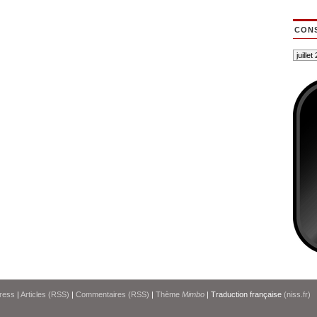
CONS
ress
|
Articles (RSS)
|
Commentaires (RSS)
|
Thème
Mimbo
| Traduction française
(niss.fr)