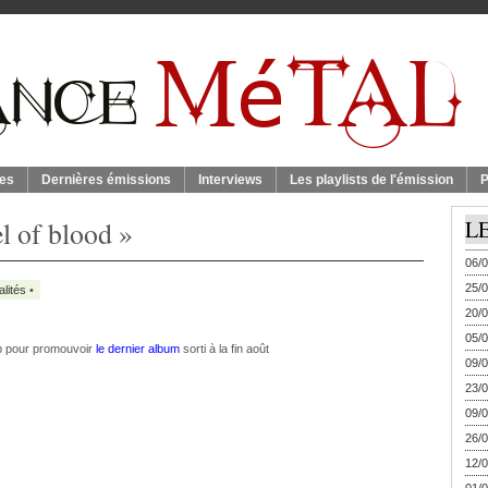
es
Dernières émissions
Interviews
Les playlists de l'émission
P
l of blood »
L
06/0
25/0
alités
•
20/0
05/0
ip pour promouvoir
le dernier album
sorti à la fin août
09/0
23/0
09/0
26/0
12/0