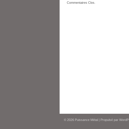
Commentaires Clos.
© 2026
Puissance Métal
|
Propulsé par
WordP