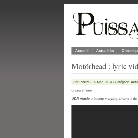
Accueil
Actualités
Chroniqu
Motörhead : lyric vi
Par
Pierrot
• 26 Mar, 2014 • Catégorie:
Actu
crying shame
UDR music
présente
« crying shame
» de 