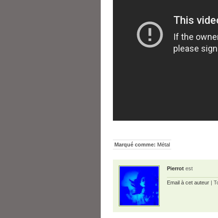
Marqué comme:
Métal
Pierrot
est
Email à cet auteur
| T