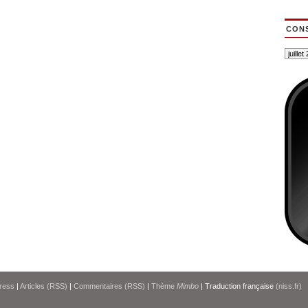
CONS
ress
|
Articles (RSS)
|
Commentaires (RSS)
|
Thème
Mimbo
| Traduction française
(niss.fr)