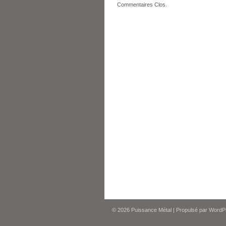
Commentaires Clos.
© 2026
Puissance Métal
|
Propulsé par
WordP