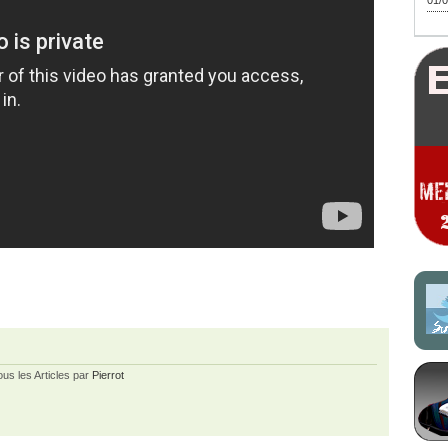
01/0
ous les Articles par
Pierrot