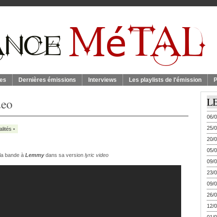
es
Dernières émissions
Interviews
Les playlists de l'émission
P
deo
L
06/0
25/0
alités
•
20/0
05/0
la bande à
Lemmy
dans sa version
lyric video
09/0
23/0
09/0
26/0
12/0