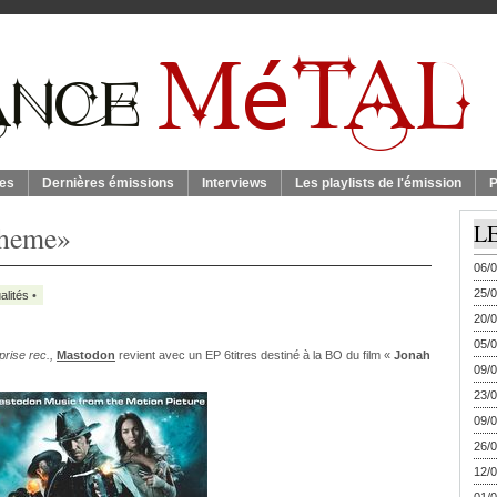
es
Dernières émissions
Interviews
Les playlists de l'émission
P
theme»
L
06/0
25/0
alités
•
20/0
05/0
rise rec.,
Mastodon
revient avec un EP 6titres destiné à la BO du film «
Jonah
09/0
23/0
09/0
26/0
12/0