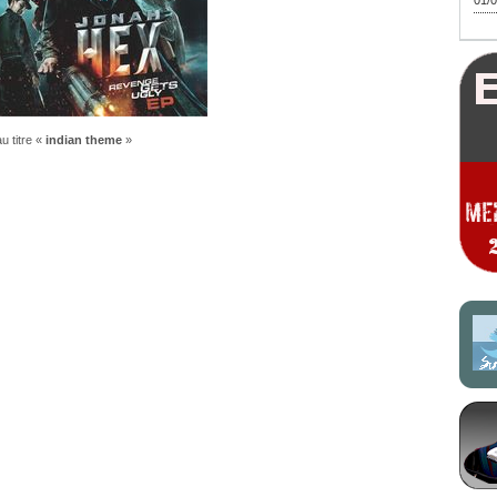
01/0
u titre «
indian theme
»