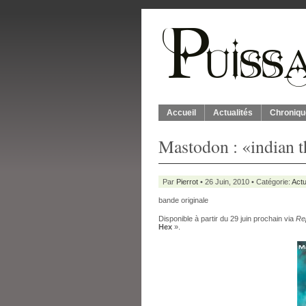
Accueil
Actualités
Chroniqu
Mastodon : «indian 
Par
Pierrot
• 26 Juin, 2010 • Catégorie:
Actu
bande originale
Disponible à partir du 29 juin prochain via
Rep
Hex
».