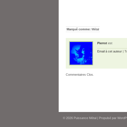
Marqué comme:
Métal
Pierrot
est
Email à cet auteur
| T
Commentaires Clos.
© 2026
Puissance Métal
|
Propulsé par
WordP