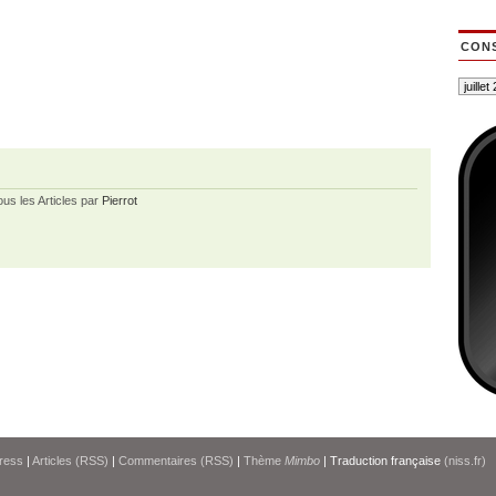
CONS
ous les Articles par
Pierrot
ress
|
Articles (RSS)
|
Commentaires (RSS)
|
Thème
Mimbo
| Traduction française
(niss.fr)