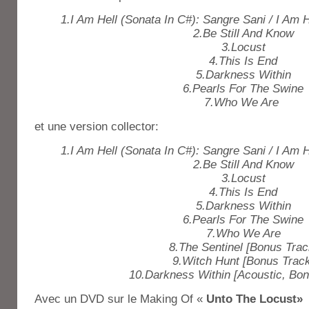
1.I Am Hell (Sonata In C#): Sangre Sani / I Am 
2.Be Still And Know
3.Locust
4.This Is End
5.Darkness Within
6.Pearls For The Swine
7.Who We Are
et une version collector:
1.I Am Hell (Sonata In C#): Sangre Sani / I Am 
2.Be Still And Know
3.Locust
4.This Is End
5.Darkness Within
6.Pearls For The Swine
7.Who We Are
8.The Sentinel [Bonus Trac
9.Witch Hunt [Bonus Track
10.Darkness Within [Acoustic, Bon
Avec un DVD sur le Making Of «
Unto The Locust»