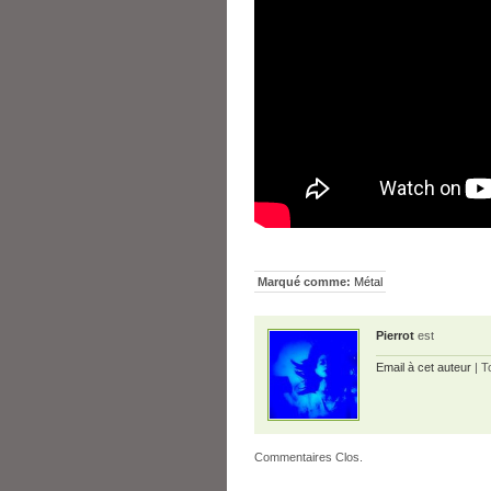
Marqué comme:
Métal
Pierrot
est
Email à cet auteur
| T
Commentaires Clos.