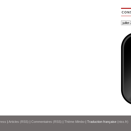
CONS
ress
|
Articles (RSS)
|
Commentaires (RSS)
|
Thème
Mimbo
| Traduction française
(niss.fr)