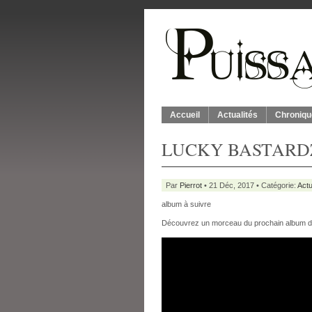
Accueil
Actualités
Chroniqu
LUCKY BASTARDZ :
Par
Pierrot
• 21 Déc, 2017 • Catégorie:
Actu
album à suivre
Découvrez un morceau du prochain album de