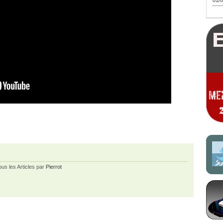
01/0
ous les Articles par
Pierrot