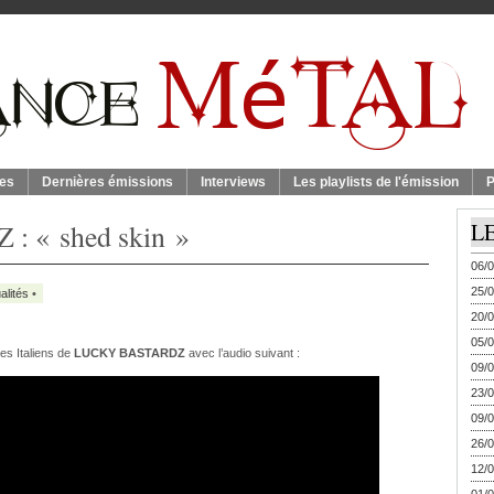
es
Dernières émissions
Interviews
Les playlists de l'émission
P
 « shed skin »
L
06/0
25/0
alités
•
20/0
05/0
s Italiens de
LUCKY BASTARDZ
avec l’audio suivant :
09/0
23/0
09/0
26/0
12/0