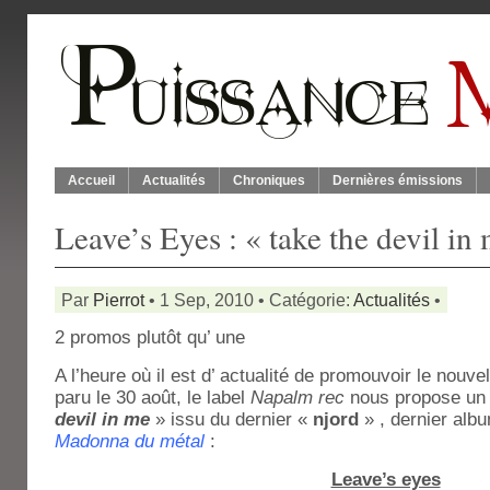
Accueil
Actualités
Chroniques
Dernières émissions
Leave’s Eyes : « take the devil in
Par
Pierrot
• 1 Sep, 2010 • Catégorie:
Actualités
•
2 promos plutôt qu’ une
A l’heure où il est d’ actualité de promouvoir le nouv
paru le 30 août,
le label
Napalm rec
nous propose un c
devil in me
» issu du dernier «
njord
» , dernier albu
Madonna du métal
:
Leave’s eyes