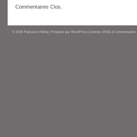
Commentaires Clos.
© 2026
Puissance Métal
|
Propulsé par
WordPress
|
Articles (RSS)
|
Commentaires