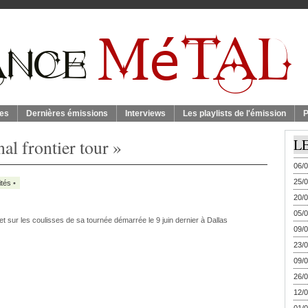
es
Dernières émissions
Interviews
Les playlists de l'émission
P
nal frontier tour »
L
06/0
25/0
ités
•
20/0
05/0
t sur les coulisses de sa tournée démarrée le 9 juin dernier à Dallas
09/0
23/0
09/0
26/0
12/0