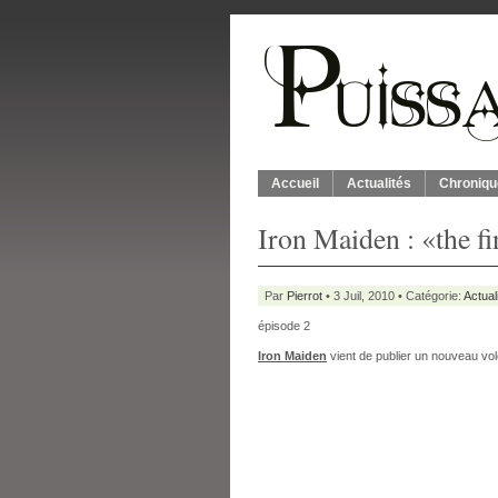
Accueil
Actualités
Chroniqu
Iron Maiden : «the fi
Par
Pierrot
• 3 Juil, 2010 • Catégorie:
Actual
épisode 2
Iron Maiden
vient de publier un nouveau vole