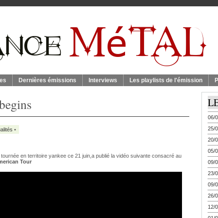
es
Dernières émissions
Interviews
Les playlists de l'émission
P
 begins
L
06/0
25/0
alités
•
20/0
05/0
ournée en territoire yankee ce 21 juin,a publié la vidéo suivante consacré au
merican Tour
09/0
23/0
09/0
26/0
12/0