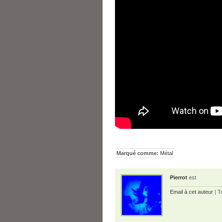
Marqué comme:
Métal
Pierrot
est
Email à cet auteur
| T