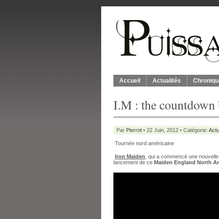
Accueil
Actualités
Chroniqu
I.M : the countdown
Par
Pierrot
• 22 Juin, 2012 • Catégorie:
Actu
Tournée nord américaine
Iron Maiden
, qui a commencé une nouvelle t
lancement de ce
Maiden England North A