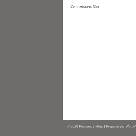
Commentaires Clos.
© 2026
Puissance Métal
|
Propulsé par
WordP