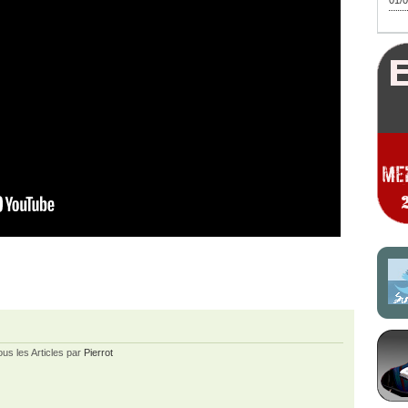
01/0
ous les Articles par
Pierrot