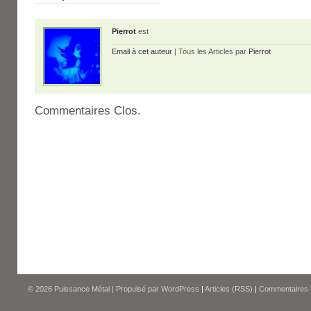
Pierrot
est
Email à cet auteur
| Tous les Articles par
Pierrot
Commentaires Clos.
© 2026
Puissance Métal
|
Propulsé par
WordPress
|
Articles (RSS)
|
Commentaires