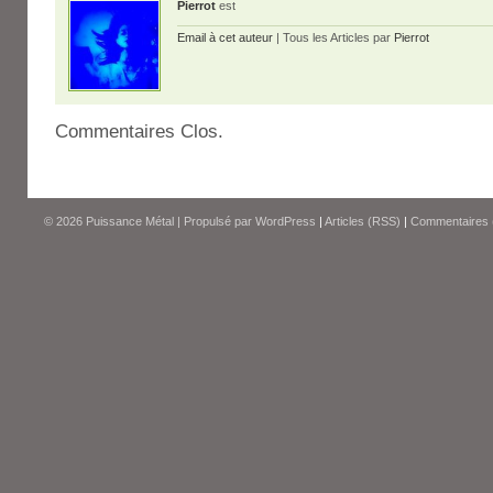
Pierrot
est
Email à cet auteur
| Tous les Articles par
Pierrot
Commentaires Clos.
© 2026
Puissance Métal
|
Propulsé par
WordPress
|
Articles (RSS)
|
Commentaires