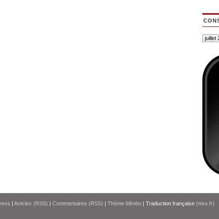
CONS
ress
|
Articles (RSS)
|
Commentaires (RSS)
|
Thème
Mimbo
| Traduction française
(niss.fr)