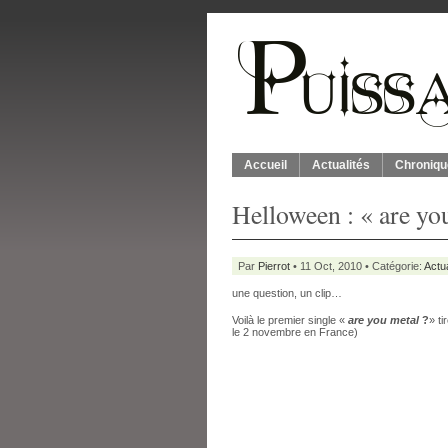
Accueil
Actualités
Chroniqu
Helloween : « are yo
Par
Pierrot
• 11 Oct, 2010 • Catégorie:
Actua
une question, un clip…
Voilà le premier single «
are you metal
?
» t
le 2 novembre en France)