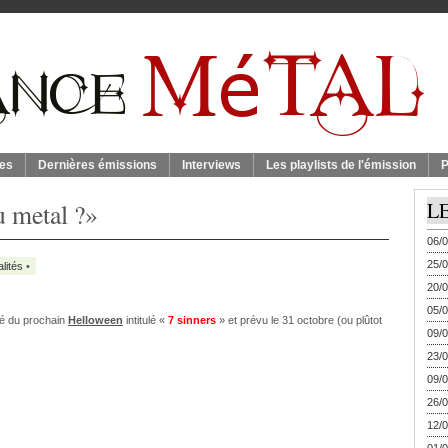
es
Dernières émissions
Interviews
Les playlists de l'émission
P
u metal ?»
L
06/0
25/0
lités
•
20/0
05/0
iré du prochain
Helloween
intitulé «
7 sinners
» et prévu le 31 octobre (ou plûtot
09/0
23/0
09/0
26/0
12/0