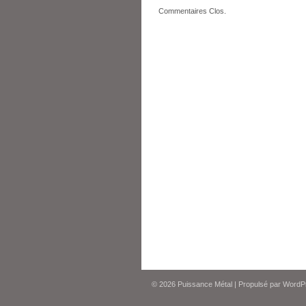
Commentaires Clos.
© 2026
Puissance Métal
|
Propulsé par
WordP