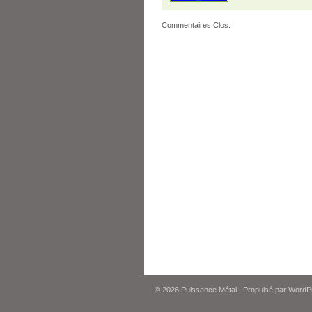
Commentaires Clos.
© 2026
Puissance Métal
|
Propulsé par
WordP