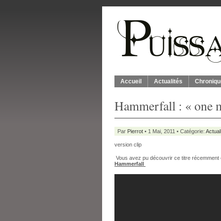
Accueil
Actualités
Chroniqu
Hammerfall : « one 
Par
Pierrot
• 1 Mai, 2011 • Catégorie:
Actual
version clip
Vous avez pu découvrir ce titre récemment
Hammerfall