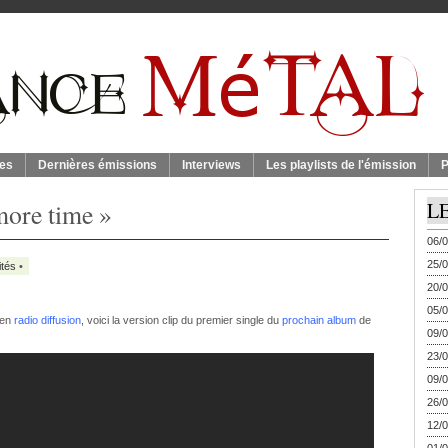
es
Dernières émissions
Interviews
Les playlists de l'émission
P
more time »
L
06/0
25/0
ités
•
20/0
05/0
 en
radio diffusion
, voici la version clip du premier single du
prochain album
de
09/0
23/0
09/0
26/0
12/0