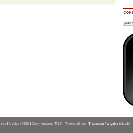
CONS
ress
|
Articles (RSS)
|
Commentaires (RSS)
|
Thème
Mimbo
| Traduction française
(niss.fr)