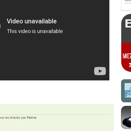
01/0
ous les Articles par
Pierrot