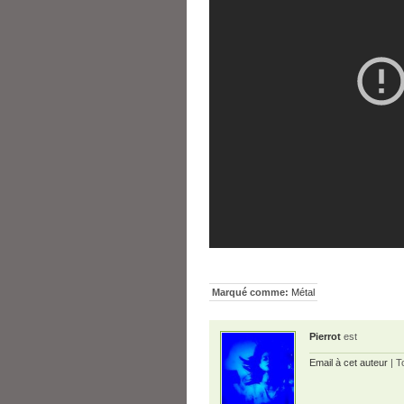
Marqué comme:
Métal
Pierrot
est
Email à cet auteur
| T