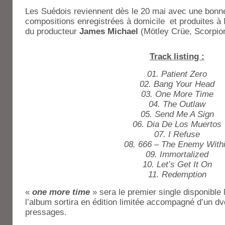
Les Suédois reviennent dès le 20 mai avec une bonne
compositions enregistrées à domicile et produites à 
du producteur
James Michael
(Mötley Crüe, Scorpio
Track listing :
01. Patient Zero
02. Bang Your Head
03. One More Time
04. The Outlaw
05. Send Me A Sign
06. Dia De Los Muertos
07. I Refuse
08. 666 – The Enemy With
09. Immortalized
10. Let’s Get It On
11. Redemption
«
one more time
» sera le premier single disponible le
l’album sortira en édition limitée accompagné d’un d
pressages.