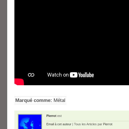
Marqué comme:
Métal
Pierrot
est
Email à cet auteur
| Tous les Articles par
Pierrot