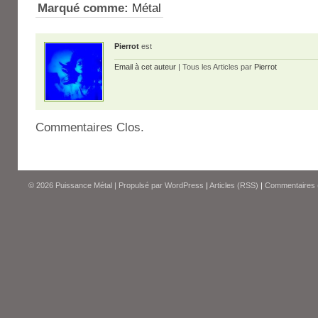
Marqué comme:
Métal
Pierrot
est
Email à cet auteur
| Tous les Articles par
Pierrot
Commentaires Clos.
© 2026
Puissance Métal
|
Propulsé par
WordPress
|
Articles (RSS)
|
Commentaires