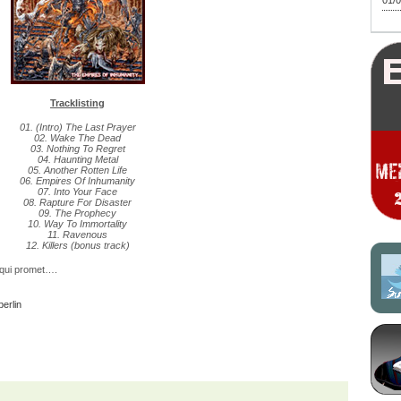
01/0
Tracklisting
01. (Intro) The Last Prayer
02. Wake The Dead
03. Nothing To Regret
04. Haunting Metal
05. Another Rotten Life
06. Empires Of Inhumanity
07. Into Your Face
08. Rapture For Disaster
09. The Prophecy
10. Way To Immortality
11. Ravenous
12. Killers (bonus track)
 qui promet….
erlin