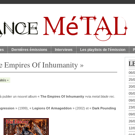
es
Dernières émissions
Interviews
Les playlists de l'émission
P
he Empires Of Inhumanity »
L
06/0
25/0
lités
•
20/0
05/0
à publier un nouvel album «
The Empires Of Inhumanity
»via
metal blade rec
.
09/0
23/0
ggression
» (1999), «
Legions Of Armageddon
» (2002) et «
Dark Pounding
09/0
26/0
12/0