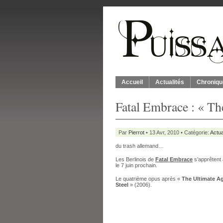
Accueil
Actualités
Chroniqu
Fatal Embrace : « T
Par
Pierrot
• 13 Avr, 2010 • Catégorie:
Actua
du trash allemand…
Les Berlinois de
Fatal Embrace
s’apprêtent 
le 7 juin prochain.
Le quatrième opus après «
The Ultimate A
Steel
» (2006).