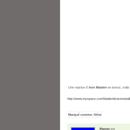
Une reprise d’
Iron Maiden
en bonus, voilà
http://www.myspace.com/fatalembracemetalb
Marqué comme:
Métal
Pierrot
est