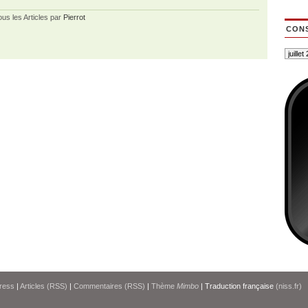
ous les Articles par
Pierrot
CONS
ress
|
Articles (RSS)
|
Commentaires (RSS)
|
Thème
Mimbo
| Traduction française
(niss.fr)