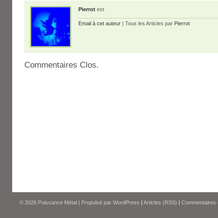
Pierrot
est
Email à cet auteur
| Tous les Articles par
Pierrot
Commentaires Clos.
© 2026
Puissance Métal
|
Propulsé par
WordPress
|
Articles (RSS)
|
Commentaires